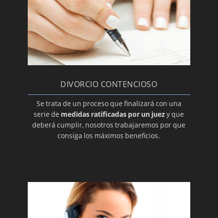
El contenido mínimo del Pacto de Relaciones
Familiares
El matrimonio putativo
Obligación de alimentar a los hijos tras el
divorcio ¿qué es?
Divorcio por sentencia judicial
DIVORCIO CONTENCIOSO
Publicidad del régimen económico
Se trata de un proceso que finalizará con una
matrimonial
serie de
medidas ratificadas por un juez
y que
El contador para repartir los bienes tras el
deberá cumplir, nosotros trabajaremos por que
divorcio
consiga los máximos beneficios.
¿Qué es el abandono del hogar?