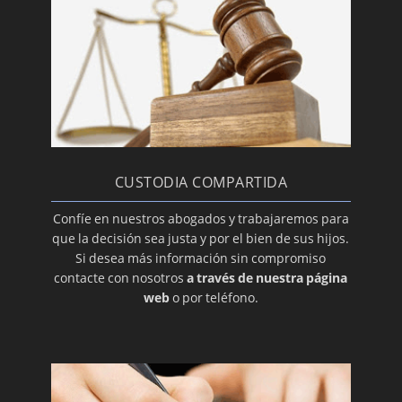
compensatoria
EL CRÉDITO DE PARTICIÓN: EL PAGO
PARALELISMO: PACTO DE RELACIONES
FAMILIARES VS CONVENIO REGULADOR
Extranjeros que quieren divorciarse en
España
LA ACCIÓN DE DIVORCIO
CUSTODIA COMPARTIDA
La infidelidad en el divorcio
Confíe en nuestros abogados y trabajaremos para
Diferencias entre patria potestad y custodia
que la decisión sea justa y por el bien de sus hijos.
Si desea más información sin compromiso
La reconciliación de los cónyuges (PARTE I)
contacte con nosotros
a través de nuestra página
La reconciliación de los cónyuges (PARTE II)
web
o por teléfono.
Medidas sobre la vivienda familiar y el ajuar
doméstico según el Código Civil
CRISIS MATRIMONIALES: SEPARACIÓN,
DIVORCIO Y NULIDAD