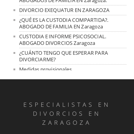
ABOGADOS DE FAMILIA EN Zaragoza.
DIVORCIO EXEQUATUR EN ZARAGOZA
¿QUÉ ES LA CUSTODIA COMPARTIDA?.
ABOGADO DE FAMILIA EN Zaragoza
CUSTODIA E INFORME PSICOSOCIAL.
ABOGADO DIVORCIOS Zaragoza
¿CUÁNTO TENGO QUE ESPERAR PARA
DIVORCIARME?
Medidas provisionales
La mediación familiar
Intervención psicológica de menores antes
de solicitar la custodia compartida
ESPECIALISTAS EN
Resarcimiento de deudas tras la extinción del
régimen económico
DIVORCIOS EN
Derechos y principios en caso de divorcio
ZARAGOZA
LITIS EXPENSAS