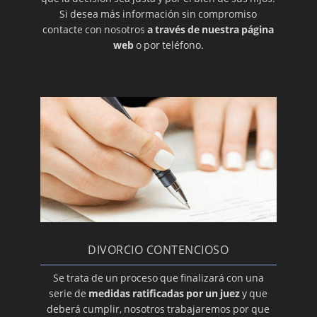
Si desea más información sin compromiso
La reconciliación de los cónyuges (PARTE I)
contacte con nosotros
a través de nuestra página
La reconciliación de los cónyuges (PARTE II)
web
o por teléfono.
Medidas sobre la vivienda familiar y el ajuar
doméstico según el Código Civil
CRISIS MATRIMONIALES: SEPARACIÓN,
DIVORCIO Y NULIDAD
El contenido mínimo del Pacto de Relaciones
Familiares
El matrimonio putativo
Obligación de alimentar a los hijos tras el
divorcio ¿qué es?
Divorcio por sentencia judicial
DIVORCIO CONTENCIOSO
Publicidad del régimen económico
Se trata de un proceso que finalizará con una
matrimonial
serie de
medidas ratificadas por un juez
y que
El contador para repartir los bienes tras el
deberá cumplir, nosotros trabajaremos por que