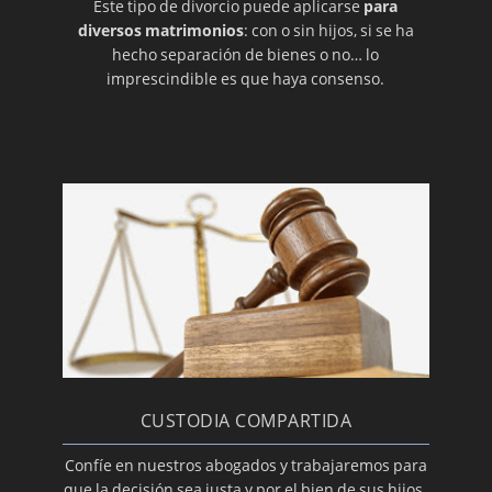
Este tipo de divorcio puede aplicarse
para
diversos matrimonios
: con o sin hijos, si se ha
FONDO DE GARANTÍA DE PENSIONES
hecho separación de bienes o no… lo
REGLAS ESPECIALES SOBRE VIVIENDA Y
imprescindible es que haya consenso.
MUEBLES
Sustitución de la pensión por renta vitalicia,
usufructo o entrega de bienes
La actualización y modificación de la pensión
compensatoria
EL CRÉDITO DE PARTICIÓN: EL PAGO
PARALELISMO: PACTO DE RELACIONES
FAMILIARES VS CONVENIO REGULADOR
Extranjeros que quieren divorciarse en
España
LA ACCIÓN DE DIVORCIO
CUSTODIA COMPARTIDA
La infidelidad en el divorcio
Confíe en nuestros abogados y trabajaremos para
Diferencias entre patria potestad y custodia
que la decisión sea justa y por el bien de sus hijos.